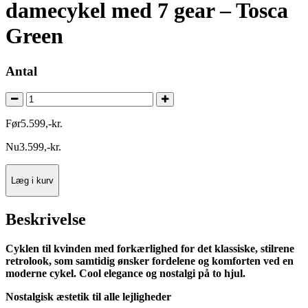
damecykel med 7 gear – Tosca
Green
Antal
Før
5.599
,
-
kr.
Nu
3.599
,
-
kr.
Læg i kurv
Beskrivelse
Cyklen til kvinden med forkærlighed for det klassiske, stilrene
retrolook, som samtidig ønsker fordelene og komforten ved en
moderne cykel. Cool elegance og nostalgi på to hjul.
Nostalgisk æstetik til alle lejligheder