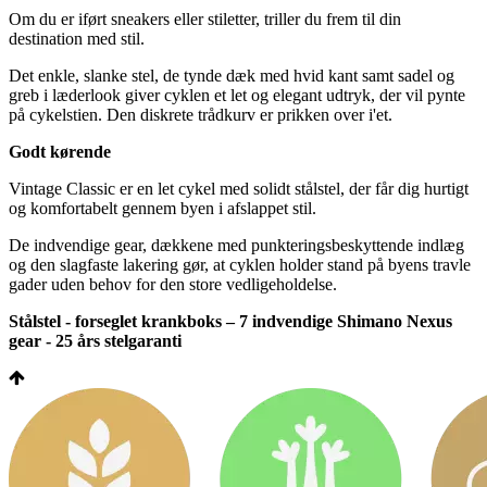
Om du er iført sneakers eller stiletter, triller du frem til din
destination med stil.
Det enkle, slanke stel, de tynde dæk med hvid kant samt sadel og
greb i læderlook giver cyklen et let og elegant udtryk, der vil pynte
på cykelstien. Den diskrete trådkurv er prikken over i'et.
Godt kørende
Vintage Classic er en let cykel med solidt stålstel, der får dig hurtigt
og komfortabelt gennem byen i afslappet stil.
De indvendige gear, dækkene med punkteringsbeskyttende indlæg
og den slagfaste lakering gør, at cyklen holder stand på byens travle
gader uden behov for den store vedligeholdelse.
Stålstel - forseglet krankboks – 7 indvendige Shimano Nexus
gear - 25 års stelgaranti