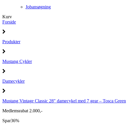
Jobansøgning
Kurv
Forside
Produkter
Mustang Cykler
Damecykler
Mustang Vintage Classic 28" damecykel med 7 gear – Tosca Green
Medlemsrabat 2.000,-
Spar
36%