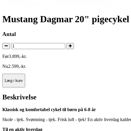
Mustang Dagmar 20" pigecykel 
Antal
Før
3.899
,
-
kr.
Nu
2.599
,
-
kr.
Læg i kurv
Beskrivelse
Klassisk og komfortabel cykel til børn på 6-8 år
Skole - tjek. Svømning - tjek. Frisk luft - tjek! En aktiv hverdag k
Til en aktiv hverdag