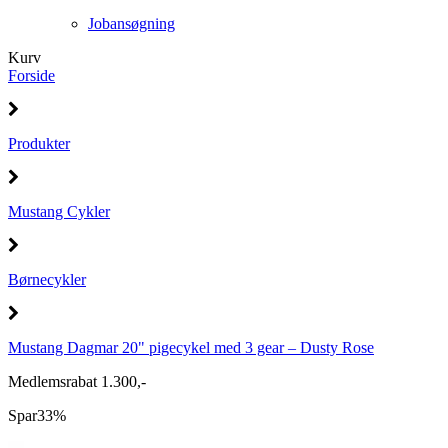
Jobansøgning
Kurv
Forside
Produkter
Mustang Cykler
Børnecykler
Mustang Dagmar 20" pigecykel med 3 gear – Dusty Rose
Medlemsrabat 1.300,-
Spar
33%