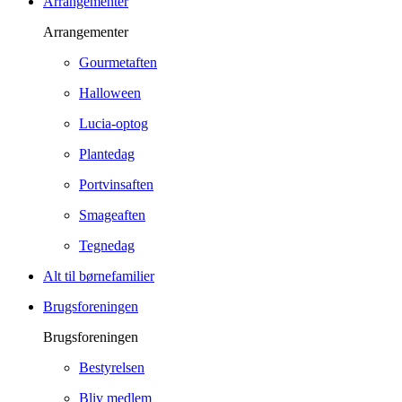
Arrangementer
Arrangementer
Gourmetaften
Halloween
Lucia-optog
Plantedag
Portvinsaften
Smageaften
Tegnedag
Alt til børnefamilier
Brugsforeningen
Brugsforeningen
Bestyrelsen
Bliv medlem