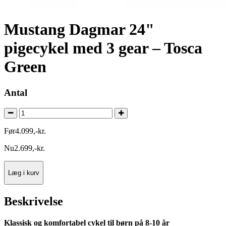
Mustang Dagmar 24"
pigecykel med 3 gear – Tosca
Green
Antal
Før
4.099
,
-
kr.
Nu
2.699
,
-
kr.
Læg i kurv
Beskrivelse
Klassisk og komfortabel cykel til børn på 8-10 år