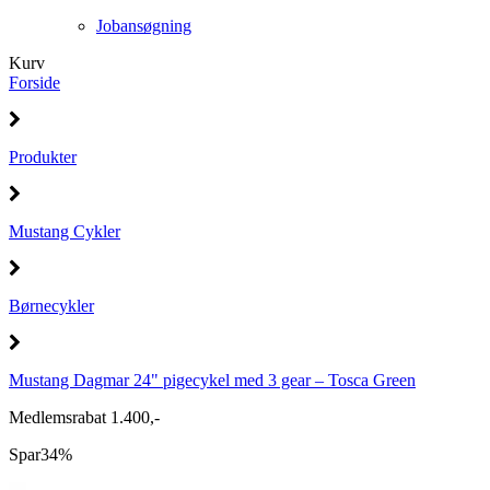
Jobansøgning
Kurv
Forside
Produkter
Mustang Cykler
Børnecykler
Mustang Dagmar 24" pigecykel med 3 gear – Tosca Green
Medlemsrabat 1.400,-
Spar
34%