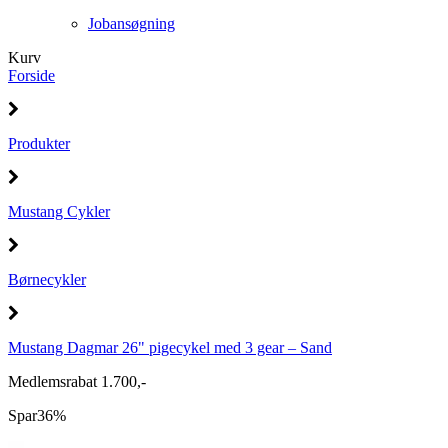
Jobansøgning
Kurv
Forside
Produkter
Mustang Cykler
Børnecykler
Mustang Dagmar 26" pigecykel med 3 gear – Sand
Medlemsrabat 1.700,-
Spar
36%