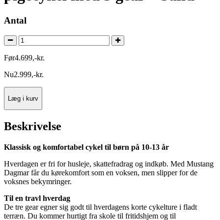
Antal
Før
4.699
,
-
kr.
Nu
2.999
,
-
kr.
Læg i kurv
Beskrivelse
Klassisk og komfortabel cykel til børn på 10-13 år
Hverdagen er fri for husleje, skattefradrag og indkøb. Med Mustang
Dagmar får du kørekomfort som en voksen, men slipper for de
voksnes bekymringer.
Til en travl hverdag
De tre gear egner sig godt til hverdagens korte cykelture i fladt
terræn. Du kommer hurtigt fra skole til fritidshjem og til