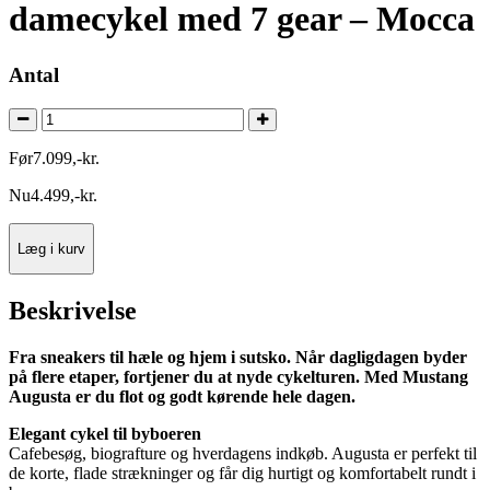
damecykel med 7 gear – Mocca
Antal
Før
7.099
,
-
kr.
Nu
4.499
,
-
kr.
Læg i kurv
Beskrivelse
Fra sneakers til hæle og hjem i sutsko. Når dagligdagen byder
på flere etaper, fortjener du at nyde cykelturen. Med Mustang
Augusta er du flot og godt kørende hele dagen.
Elegant cykel til byboeren
Cafebesøg, biografture og hverdagens indkøb. Augusta er perfekt til
de korte, flade strækninger og får dig hurtigt og komfortabelt rundt i