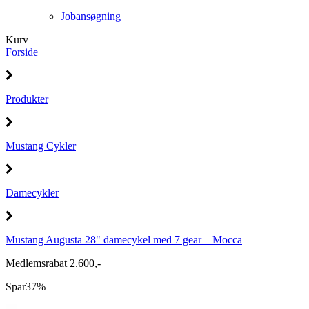
Jobansøgning
Kurv
Forside
Produkter
Mustang Cykler
Damecykler
Mustang Augusta 28" damecykel med 7 gear – Mocca
Medlemsrabat 2.600,-
Spar
37%