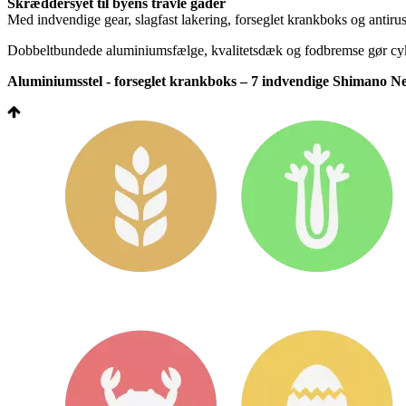
Skræddersyet til byens travle gader
Med indvendige gear, slagfast lakering, forseglet krankboks og antirus
Dobbeltbundede aluminiumsfælge, kvalitetsdæk og fodbremse gør cyklen
Aluminiumsstel - forseglet krankboks – 7 indvendige Shimano Nex