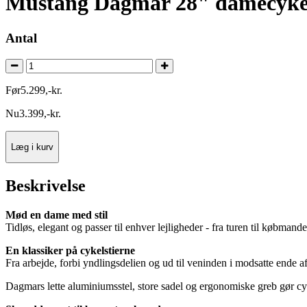
Mustang Dagmar 28" damecykel
Antal
Før
5.299
,
-
kr.
Nu
3.399
,
-
kr.
Læg i kurv
Beskrivelse
Mød en dame med stil
Tidløs, elegant og passer til enhver lejligheder - fra turen til købman
En klassiker på cykelstierne
Fra arbejde, forbi yndlingsdelien og ud til veninden i modsatte ende af
Dagmars lette aluminiumsstel, store sadel og ergonomiske greb gør cy