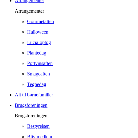
Arrangementer
Arrangementer
Gourmetaften
Halloween
Lucia-optog
Plantedag
Portvinsaften
Smageaften
Tegnedag
Alt til børnefamilier
Brugsforeningen
Brugsforeningen
Bestyrelsen
Bliv medlem