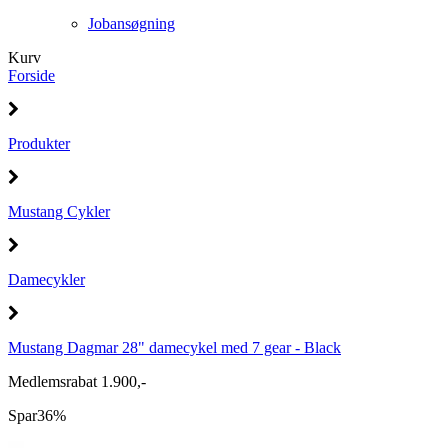
Jobansøgning
Kurv
Forside
Produkter
Mustang Cykler
Damecykler
Mustang Dagmar 28" damecykel med 7 gear - Black
Medlemsrabat 1.900,-
Spar
36%