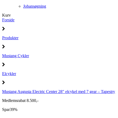
Jobansøgning
Kurv
Forside
Produkter
Mustang Cykler
Elcykler
Mustang Augusta Electric Center 28" elcykel med 7 gear – Tapestry
Medlemsrabat 8.500,-
Spar
39%