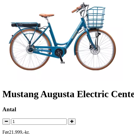
Mustang Augusta Electric Cente
Antal
Før
21.999
,
-
kr.