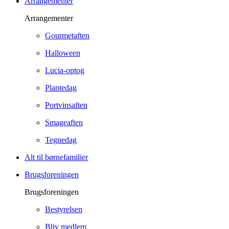
Arrangementer
Arrangementer
Gourmetaften
Halloween
Lucia-optog
Plantedag
Portvinsaften
Smageaften
Tegnedag
Alt til børnefamilier
Brugsforeningen
Brugsforeningen
Bestyrelsen
Bliv medlem