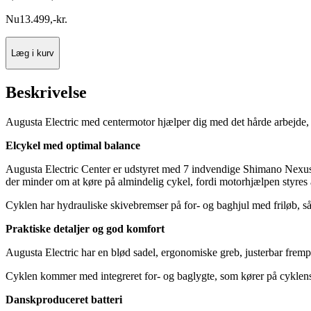
Nu
13.499
,
-
kr.
Læg i kurv
Beskrivelse
Augusta Electric med centermotor hjælper dig med det hårde arbejde,
Elcykel med optimal balance
Augusta Electric Center er udstyret med 7 indvendige Shimano Nexus 
der minder om at køre på almindelig cykel, fordi motorhjælpen styres 
Cyklen har hydrauliske skivebremser på for- og baghjul med friløb, s
Praktiske detaljer og god komfort
Augusta Electric har en blød sadel, ergonomiske greb, justerbar frempin
Cyklen kommer med integreret for- og baglygte, som kører på cyklens 
Danskproduceret batteri