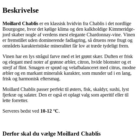
Beskrivelse
Moillard Chablis
er en klassisk hvidvin fra Chablis i det nordlige
Bourgogne, hvor det kølige klima og den kalkholdige Kimmeridge-
jord skaber nogle af verdens mest elegante Chardonnay-vine. Vinen
er fremstillet uden dominerende fadlagring, så druens rene frugt og
områdets karakteristiske mineralitet får lov at træde tydeligt frem.
Vinen har en lys strågul farve med et let grønt skær. Duften er frisk
og elegant med noter af grønne æbler, citron, hvide blomster og et
strejf af flint. Smagen er sprød og velafbalanceret med citrus, modne
æbler og en markant mineralsk karakter, som munder ud i en lang,
frisk og harmonisk eftersmag.
Moillard Chablis passer perfekt til østers, fisk, skaldyr, sushi, lyst
fjerkræ og salater. Den er også et oplagt valg som aperitif eller til
lette forretter.
Serveres bedst ved
10-12 °C
.
Derfor skal du vælge Moillard Chablis