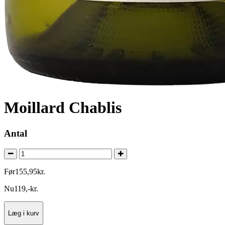
Moillard Chablis
Antal
Før
155
,
95
kr.
Nu
119
,
-
kr.
Læg i kurv