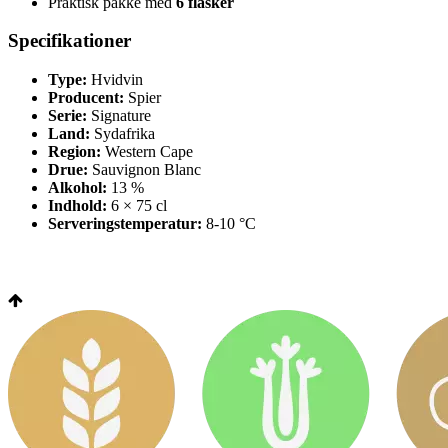
Praktisk pakke med
6 flasker
Specifikationer
Type:
Hvidvin
Producent:
Spier
Serie:
Signature
Land:
Sydafrika
Region:
Western Cape
Drue:
Sauvignon Blanc
Alkohol:
13 %
Indhold:
6 × 75 cl
Serveringstemperatur:
8-10 °C