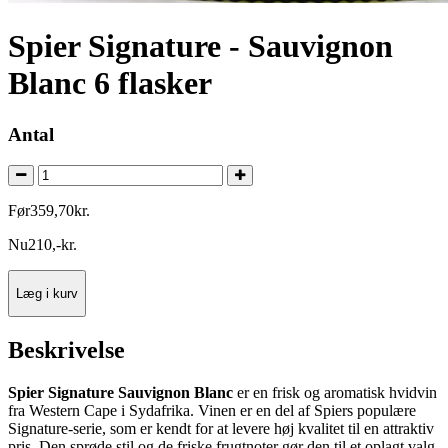
Spier Signature - Sauvignon
Blanc 6 flasker
Antal
Før
359
,
70
kr.
Nu
210
,
-
kr.
Læg i kurv
Beskrivelse
Spier Signature Sauvignon Blanc
er en frisk og aromatisk hvidvin
fra Western Cape i Sydafrika. Vinen er en del af Spiers populære
Signature-serie, som er kendt for at levere høj kvalitet til en attraktiv
pris. Den sprøde stil og de friske frugtnoter gør den til et oplagt valg