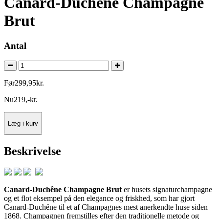
Canard-Duchene Champagne
Brut
Antal
Før
299
,
95
kr.
Nu
219
,
-
kr.
Læg i kurv
Beskrivelse
Canard-Duchêne Champagne Brut
er husets signaturchampagne
og et flot eksempel på den elegance og friskhed, som har gjort
Canard-Duchêne til et af Champagnes mest anerkendte huse siden
1868. Champagnen fremstilles efter den traditionelle metode og