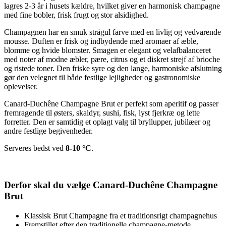
lagres 2-3 år i husets kældre, hvilket giver en harmonisk champagne
med fine bobler, frisk frugt og stor alsidighed.
Champagnen har en smuk strågul farve med en livlig og vedvarende
mousse. Duften er frisk og indbydende med aromaer af æble,
blomme og hvide blomster. Smagen er elegant og velafbalanceret
med noter af modne æbler, pære, citrus og et diskret strejf af brioche
og ristede toner. Den friske syre og den lange, harmoniske afslutning
gør den velegnet til både festlige lejligheder og gastronomiske
oplevelser.
Canard-Duchêne Champagne Brut er perfekt som aperitif og passer
fremragende til østers, skaldyr, sushi, fisk, lyst fjerkræ og lette
forretter. Den er samtidig et oplagt valg til bryllupper, jubilæer og
andre festlige begivenheder.
Serveres bedst ved
8-10 °C
.
Derfor skal du vælge Canard-Duchêne Champagne
Brut
Klassisk Brut Champagne fra et traditionsrigt champagnehus
Fremstillet efter den traditionelle champagne-metode