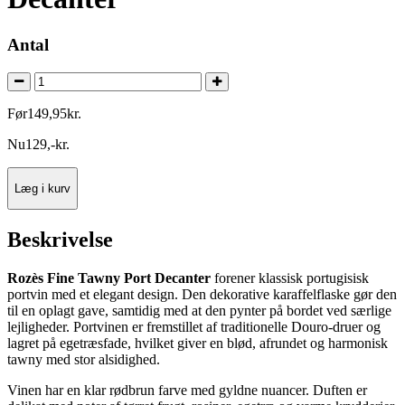
Antal
Før
149
,
95
kr.
Nu
129
,
-
kr.
Læg i kurv
Beskrivelse
Rozès Fine Tawny Port Decanter
forener klassisk portugisisk
portvin med et elegant design. Den dekorative karaffelflaske gør den
til en oplagt gave, samtidig med at den pynter på bordet ved særlige
lejligheder. Portvinen er fremstillet af traditionelle Douro-druer og
lagret på egetræsfade, hvilket giver en blød, afrundet og harmonisk
tawny med stor alsidighed.
Vinen har en klar rødbrun farve med gyldne nuancer. Duften er