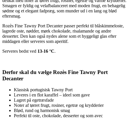
delikat med noter af tørret frugt, rosiner, egetræ og varme krydderier.
Smagen er fyldig og velafbalanceret med moden frugt, en behagelig
sødme og et elegant fadpræg, som munder ud i en lang og blød
eftersmag.
Rozès Fine Tawny Port Decanter passer perfekt til blåskimmeloste,
lagrede oste, nødder, mørk chokolade, risalamande og andre
desserter. Den kan også nydes alene som et hyggeligt glas efter
middagen eller serveres som aperitif.
Serveres bedst ved
13-16 °C
.
Derfor skal du vælge Rozès Fine Tawny Port
Decanter
Klassisk portugisisk Tawny Port
Leveres i en flot karaffel – ideel som gave
Lagret på egetræsfade
Noter af tørret frugt, rosiner, egetræ og krydderier
Blød, rund og harmonisk smag
Perfekt til oste, chokolade, desserter og som avec