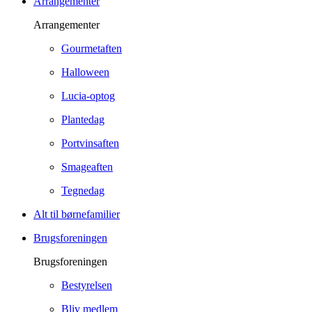
Arrangementer
Arrangementer
Gourmetaften
Halloween
Lucia-optog
Plantedag
Portvinsaften
Smageaften
Tegnedag
Alt til børnefamilier
Brugsforeningen
Brugsforeningen
Bestyrelsen
Bliv medlem