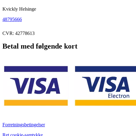
Kvickly Helsinge
48795666
CVR: 42778613
Betal med følgende kort
Forretningsbetingelser
Ret cookie-samtykke