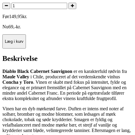
Før
149
,
95
kr.
Nu
69
,
-
kr.
Læg i kurv
Beskrivelse
Diablo Black Cabernet Sauvignon
er en karakterfuld rødvin fra
Maule Valley
i Chile, produceret af det verdenskendte vinhus
Concha y Toro
. Vinen er skabt med fokus på intensitet, fylde og
elegance og er primært fremstillet på Cabernet Sauvignon med en
mindre andel Cabernet Franc. En periode på egetræsfade tilfører
ekstra kompleksitet og afrunder vinens kraftfulde frugtprofil.
Vinen har en dyb mørkerød farve. Duften er intens med noter af
solbær, brombær og modne blommer, som ledsages af mørk
chokolade, tobak og søde krydderier. Smagen er fyldig og
velafbalanceret med modne mørke bær, et strejf af vanilje og
krydderier samt bløde, velintegrerede tanniner. Eftersmagen er lang,